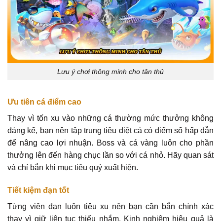
Lưu ý chơi thông minh cho tân thủ
Ưu tiên cá điểm cao
Thay vì tốn xu vào những cá thường mức thưởng không
đáng kể, bạn nên tập trung tiêu diệt cá có điểm số hấp dẫn
để nâng cao lợi nhuận. Boss và cá vàng luôn cho phần
thưởng lên đến hàng chục lần so với cá nhỏ. Hãy quan sát
và chỉ bắn khi mục tiêu quý xuất hiện.
Tiết kiệm đạn tốt
Từng viên đạn luôn tiêu xu nên bạn cần bắn chính xác
thay vì giữ liên tục thiếu nhắm. Kinh nghiệm hiệu quả là