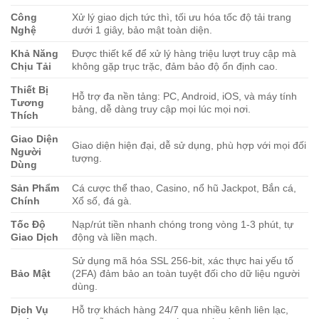
Công
Xử lý giao dịch tức thì, tối ưu hóa tốc độ tải trang
Nghệ
dưới 1 giây, bảo mật toàn diện.
Khả Năng
Được thiết kế để xử lý hàng triệu lượt truy cập mà
Chịu Tải
không gặp trục trặc, đảm bảo độ ổn định cao.
Thiết Bị
Hỗ trợ đa nền tảng: PC, Android, iOS, và máy tính
Tương
bảng, dễ dàng truy cập mọi lúc mọi nơi.
Thích
Giao Diện
Giao diện hiện đại, dễ sử dụng, phù hợp với mọi đối
Người
tượng.
Dùng
Sản Phẩm
Cá cược thể thao, Casino, nổ hũ Jackpot, Bắn cá,
Chính
Xổ số, đá gà.
Tốc Độ
Nạp/rút tiền nhanh chóng trong vòng 1-3 phút, tự
Giao Dịch
động và liền mạch.
Sử dụng mã hóa SSL 256-bit, xác thực hai yếu tố
Bảo Mật
(2FA) đảm bảo an toàn tuyệt đối cho dữ liệu người
dùng.
Dịch Vụ
Hỗ trợ khách hàng 24/7 qua nhiều kênh liên lạc,