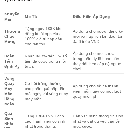
Khuyến
Mô Tả
Điều Kiện Áp Dụng
Mãi
Tặng ngay 188K khi
Thưởng
Áp dụng cho người đăng ký
đăng kí tải app cùng
Chào
mới và nạp tiền lần đầu, tối
100% giá trị nạp đầu
Mừng
đa 6 triệu VNĐ.
cho tân thủ.
Áp dụng cho mọi cược
Hoàn
Nhận lại 3% đến 7% số
trong tuần, tỷ lệ hoàn tiền
Tiền
tiền đã cược trong mỗi
thay đổi theo cấp độ người
Định Kỳ
tuần.
chơi.
Vòng
Quay
Cơ hội trúng thưởng
Áp dụng cho tất cả thành
May
các phần quà hấp dẫn
viên, mỗi ngày có một lượt
Mắn
mỗi ngày với vòng quay
quay miễn phí.
Hằng
may mắn.
Ngày
Quà
Tặng 1 triệu VNĐ cho
Cần xác minh thông tin sinh
Sinh
các thành viên có sinh
nhật và đạt đủ yêu cầu về
Nhật
nhật trong tháng.
mức cược.