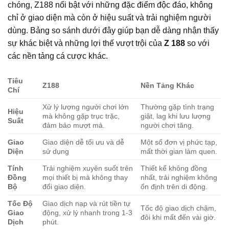
chóng, Z188 nổi bật với những đặc điểm độc đáo, không
chỉ ở giao diện mà còn ở hiệu suất và trải nghiệm người
dùng. Bảng so sánh dưới đây giúp bạn dễ dàng nhận thấy
sự khác biệt và những lợi thế vượt trội của
Z 188
so với
các nền tảng cá cược khác.
Tiêu
Z188
Nền Tảng Khác
Chí
Xử lý lượng người chơi lớn
Thường gặp tình trạng
Hiệu
mà không gặp trục trặc,
giật, lag khi lưu lượng
Suất
đảm bảo mượt mà.
người chơi tăng.
Giao
Giao diện dễ tối ưu và dễ
Một số đơn vị phức tạp,
Diện
sử dụng
mất thời gian làm quen.
Tính
Trải nghiệm xuyên suốt trên
Thiết kế không đồng
Đồng
mọi thiết bị mà không thay
nhất, trải nghiệm không
Bộ
đổi giao diện.
ổn định trên di động.
Tốc Độ
Giao dịch nạp và rút tiền tự
Tốc độ giao dịch chậm,
Giao
động, xử lý nhanh trong 1-3
đôi khi mất đến vài giờ.
Dịch
phút.