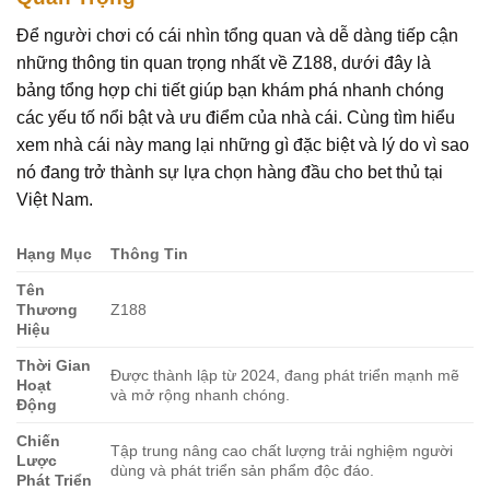
Để người chơi có cái nhìn tổng quan và dễ dàng tiếp cận
những thông tin quan trọng nhất về Z188, dưới đây là
bảng tổng hợp chi tiết giúp bạn khám phá nhanh chóng
các yếu tố nổi bật và ưu điểm của nhà cái. Cùng tìm hiểu
xem nhà cái này mang lại những gì đặc biệt và lý do vì sao
nó đang trở thành sự lựa chọn hàng đầu cho bet thủ tại
Việt Nam.
Hạng Mục
Thông Tin
Tên
Thương
Z188
Hiệu
Thời Gian
Được thành lập từ 2024, đang phát triển mạnh mẽ
Hoạt
và mở rộng nhanh chóng.
Động
Chiến
Tập trung nâng cao chất lượng trải nghiệm người
Lược
dùng và phát triển sản phẩm độc đáo.
Phát Triển