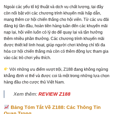
Ngoài các yếu tố kỹ thuật và dịch vụ chất lượng, tại đây
còn nổi bật với các chương trình khuyến mãi hấp dẫn,
mang thêm cơ hội chiến thắng cho hội viên. Từ các ưu đãi
đăng ký lần đầu, hoàn tiền hàng tuần đến các khuyến mãi
nạp lại, hội viên luôn có lý do để quay lại và tận hưởng
thêm nhiều phần thưởng. Các chương trình khuyến mãi
được thiết kế linh hoạt, giúp người chơi không chỉ tối đa
hóa cơ hội chiến thắng mà còn có thêm động lực tham gia
vào các trò chơi yêu thích.
Với những ưu điểm vượt trội, Z188 đang không ngừng
khẳng định vị thế và được coi là một trong những lựa chọn
hàng đầu cho cược thủ Việt Nam.
Xem thêm:
REVIEW Z188
Bảng Tóm Tắt Về Z188: Các Thông Tin
Quan Trọng