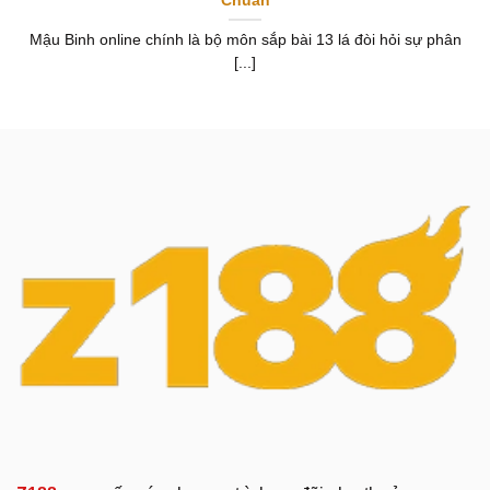
Chuẩn
Mậu Binh online chính là bộ môn sắp bài 13 lá đòi hỏi sự phân
[...]