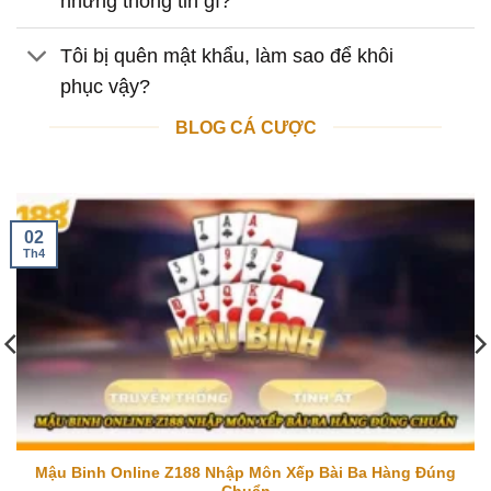
những thông tin gì?
Tôi bị quên mật khẩu, làm sao để khôi
phục vậy?
BLOG CÁ CƯỢC
02
Th4
Mậu Binh Online Z188 Nhập Môn Xếp Bài Ba Hàng Đúng