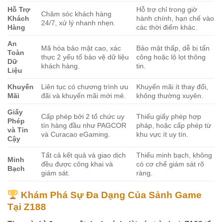
Hỗ Trợ
Hỗ trợ chỉ trong giờ
Chăm sóc khách hàng
Khách
hành chính, hạn chế vào
24/7, xử lý nhanh nhẹn.
Hàng
các thời điểm khác.
An
Mã hóa bảo mật cao, xác
Bảo mật thấp, dễ bị tấn
Toàn
thực 2 yếu tố bảo vệ dữ liệu
công hoặc lộ lọt thông
Dữ
khách hàng.
tin.
Liệu
Khuyến
Liên tục có chương trình ưu
Khuyến mãi ít thay đổi,
Mãi
đãi và khuyến mãi mới mẻ.
không thường xuyên.
Giấy
Cấp phép bởi 2 tổ chức uy
Thiếu giấy phép hợp
Phép
tín hàng đầu như PAGCOR
pháp, hoặc cấp phép từ
và Tin
và Curacao eGaming.
khu vực ít uy tín.
Cậy
Tất cả kết quả và giao dịch
Thiếu minh bạch, không
Minh
đều được công khai và
có cơ chế giám sát rõ
Bạch
giám sát.
ràng.
Khám Phá Sự Đa Dạng Của Sảnh Game
Tại Z188