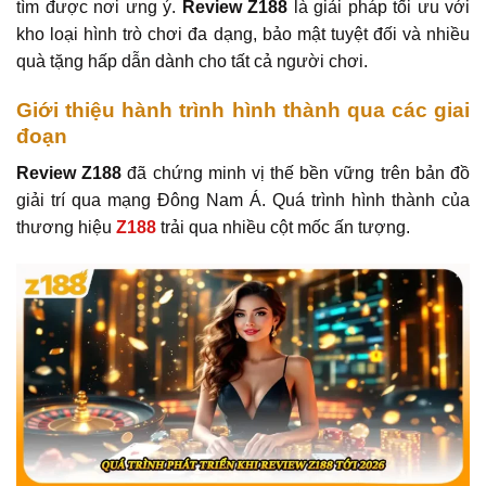
tìm được nơi ưng ý.
Review Z188
là giải pháp tối ưu với
kho loại hình trò chơi đa dạng, bảo mật tuyệt đối và nhiều
quà tặng hấp dẫn dành cho tất cả người chơi.
Giới thiệu hành trình hình thành qua các giai
đoạn
Review Z188
đã chứng minh vị thế bền vững trên bản đồ
giải trí qua mạng Đông Nam Á. Quá trình hình thành của
thương hiệu
Z188
trải qua nhiều cột mốc ấn tượng.