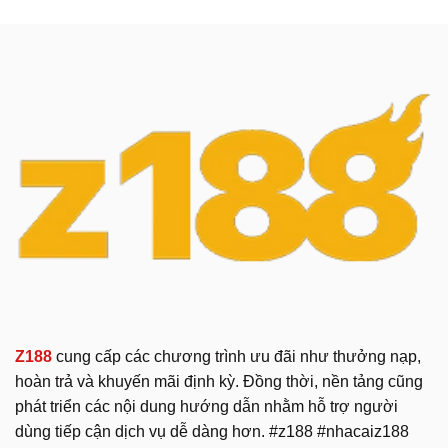
Z188
cung cấp các chương trình ưu đãi như thưởng nạp,
hoàn trả và khuyến mãi định kỳ. Đồng thời, nền tảng cũng
phát triển các nội dung hướng dẫn nhằm hỗ trợ người
dùng tiếp cận dịch vụ dễ dàng hơn. #z188 #nhacaiz188