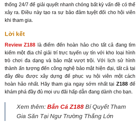
thống 24/7 để giải quyết nhanh chóng bất kỳ vấn đề có thể
xảy ra. Điều này tạo ra sự bảo đảm tuyệt đối cho hội viên
khi tham gia.
Lời kết
Review Z188
là điểm đến hoàn hảo cho tất cả đang tìm
kiếm một địa chỉ giải trí trực tuyến uy tín với kho loại hình
trò chơi đa dạng và bảo mật vượt trội. Với lịch sử hình
thành ấn tượng đến công nghệ bảo mật hiện đại, tất cả tại
đây đều được xây dựng để phục vụ hội viên một cách
hoàn hảo nhất. Hãy tham gia ngay sớm nhất tại
Z188
để
khám phá đầy đủ mọi ưu đãi hấp dẫn đang dành cho bạn.
Xem thêm:
Bắn Cá Z188
Bí Quyết Tham
Gia Săn Tại Ngư Trường Thắng Lớn