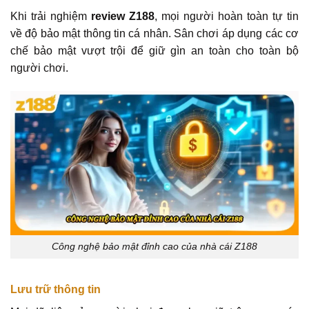
Khi trải nghiệm
review Z188
, mọi người hoàn toàn tự tin
về độ bảo mật thông tin cá nhân. Sân chơi áp dụng các cơ
chế bảo mật vượt trội để giữ gìn an toàn cho toàn bộ
người chơi.
Công nghệ bảo mật đỉnh cao của nhà cái Z188
Lưu trữ thông tin