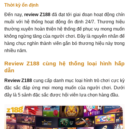
Thời kỳ ổn định
Đến nay,
review Z188
đã đạt tới giai đoạn hoạt động chín
muồi với hệ thống hoạt động ổn định 24/7. Thương hiệu
thường xuyên hoàn thiện hệ thống để phục vụ mong muốn
không ngừng tăng của người chơi. Đây là nguyên nhân để
hàng chục nghìn thành viên gắn bó thương hiệu này trong
nhiều năm.
Review Z188 cùng hệ thống loại hình hấp
dẫn
Review Z188
cung cấp danh mục loại hình trò chơi cực kỳ
đặc sắc đáp ứng mọi mong muốn của người chơi. Dưới
đây là 5 sảnh đặc sắc được hội viên lựa chọn hàng đầu.